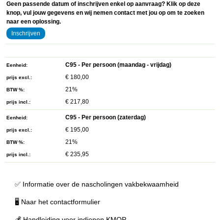
Geen passende datum of inschrijven enkel op aanvraag? Klik op deze
knop, vul jouw gegevens en wij nemen contact met jou op om te zoeken
naar een oplossing.
Inschrijven
C95 - Per persoon (maandag - vrijdag)
Eenheid
€ 180,00
prijs excl.
21%
BTW %
€ 217,80
prijs incl.
C95 - Per persoon (zaterdag)
Eenheid
€ 195,00
prijs excl.
21%
BTW %
€ 235,95
prijs incl.
✅
Informatie over de nascholingen vakbekwaamheid
🖥
Naar het contactformulier
💰
Handleiding voor indienen KMOP