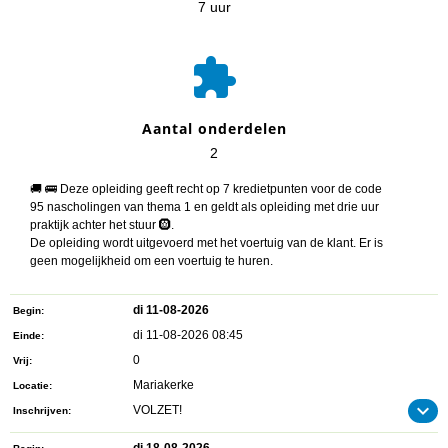
7 uur

Aantal onderdelen
2
🚚 🚌 Deze opleiding geeft recht op 7 kredietpunten voor de code
95 nascholingen van thema 1 en geldt als opleiding met drie uur
praktijk achter het stuur 🛞.
De opleiding wordt uitgevoerd met het voertuig van de klant. Er is
geen mogelijkheid om een voertuig te huren.
di 11-08-2026
Begin
di 11-08-2026 08:45
Einde
0
Vrij
Mariakerke
Locatie
VOLZET!
Inschrijven