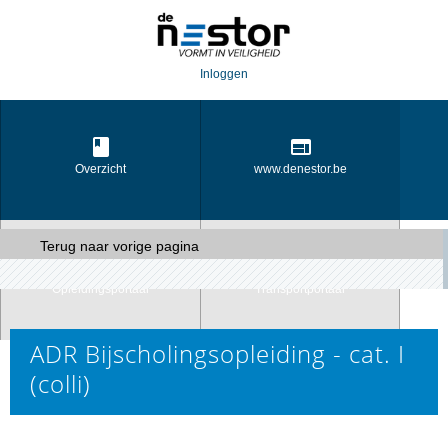
Inloggen
Overzicht
www.denestor.be
Terug naar vorige pagina
Opleidingsportaal
Transportportaal
ADR Bijscholingsopleiding - cat. I
(colli)