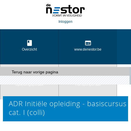
Inloggen
Overzicht
www.denestor.be
Terug naar vorige pagina
Opleidingsportaal
Transportportaal
ADR Initiële opleiding - basiscursus
cat. I (colli)