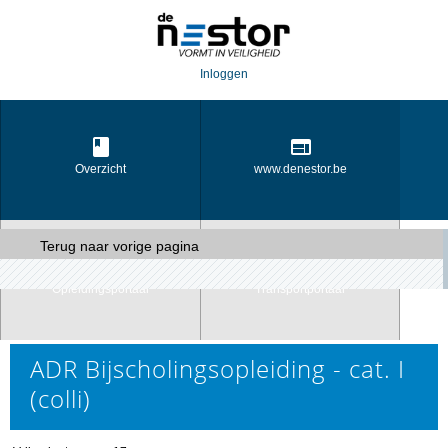
Inloggen
Overzicht
www.denestor.be
Terug naar vorige pagina
Opleidingsportaal
Transportportaal
ADR Bijscholingsopleiding - cat. I
(colli)